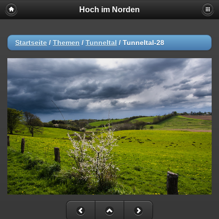
Hoch im Norden
Startseite
/
Themen
/
Tunneltal
/
Tunneltal-28