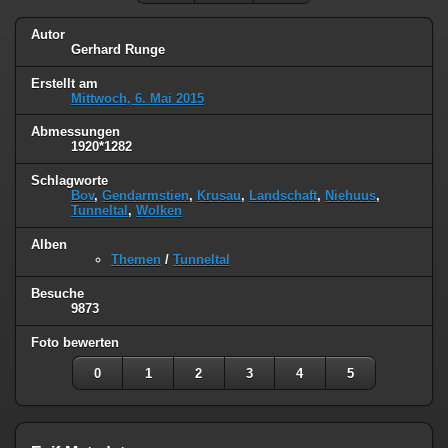
Autor
Gerhard Runge
Erstellt am
Mittwoch, 6. Mai 2015
Abmessungen
1920*1282
Schlagworte
Bov
,
Gendarmstien
,
Krusau
,
Landschaft
,
Niehuus
,
Tunneltal
,
Wolken
Alben
Themen
/
Tunneltal
Besuche
9873
Foto bewerten
0
1
2
3
4
5