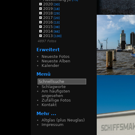
2020
[30]
2019
[18]
2018
[29]
2017
Impress
[20]
2016
46
[13]
2015
[38]
2014
[66]
2013
[130]
4897 Fotos
Erweitert
Neueste Fotos
Neueste Alben
Kalender
Menü
Impress
51
Schlagworte
Am häufigsten
angesehen
Zufällige Fotos
Kontakt
Mehr ...
Altglas (plus Neuglas)
Impressum