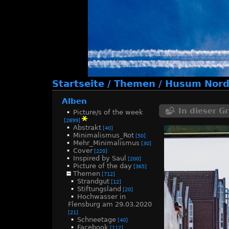
Startseite
/
Themen
/
Husum Nords
Alben
In dieser G
Picture/s of the week
[2899]
Abstrakt
[40]
Minimalismus_Rot
[50]
Mehr_Minimalismus
[30]
Cover
[220]
Inspired by Saul
[200]
Picture of the day
[365]
Themen
[712]
Strandgut
[12]
Stiftungsland
[20]
Hochwasser in
Flensburg am 29.03.2020
[21]
Schneetage
[40]
Facebook
[112]