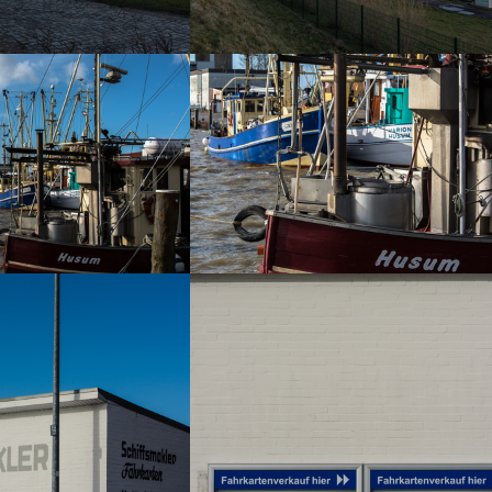
ionen-Husum-04
Impressionen-Husum-05
07 Aufrufe
4521 Aufrufe
ionen-Husum-07
Impressionen-Husum-08
32 Aufrufe
5215 Aufrufe