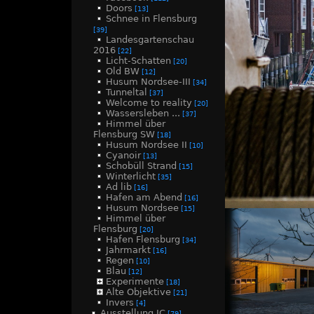
Doors
[13]
Schnee in Flensburg
[39]
Landesgartenschau
2016
[22]
Licht-Schatten
[20]
Old BW
[12]
Husum Nordsee-III
[34]
Tunneltal
[37]
Welcome to reality
[20]
Wassersleben ...
[37]
Himmel über
Flensburg SW
[18]
Husum Nordsee II
[10]
Cyanoir
[13]
Schobüll Strand
[15]
Winterlicht
[35]
Ad lib
[16]
Hafen am Abend
[16]
Husum Nordsee
[15]
Himmel über
Flensburg
[20]
Hafen Flensburg
[34]
Jahrmarkt
[16]
Regen
[10]
Blau
[12]
Experimente
[18]
Alte Objektive
[21]
Invers
[4]
Ausstellung JC
[79]